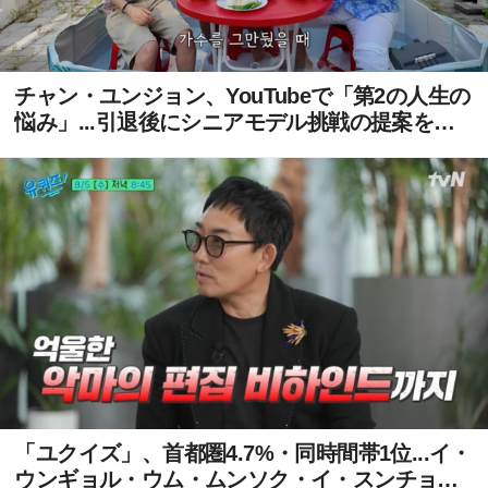
チャン・ユンジョン、YouTubeで「第2の人生の
悩み」...引退後にシニアモデル挑戦の提案を受
ける
「ユクイズ」、首都圏4.7%・同時間帯1位...イ・
ウンギョル・ウム・ムンソク・イ・スンチョル