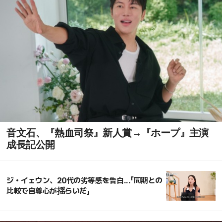
音文石、『熱血司祭』新人賞→『ホープ』主演
成長記公開
ジ・イェウン、20代の劣等感を告白...「同期との
比較で自尊心が揺らいだ」