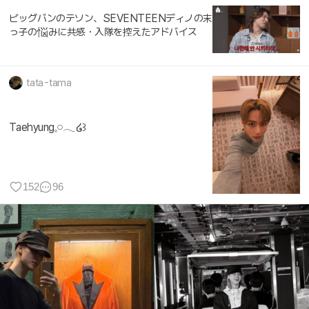
ビッグバンのテソン、SEVENTEENディノの末
っ子の悩みに共感・入隊を控えたアドバイス
tata-tama
Taehyung𓈒𓏸𓂃໒꒱
152
96