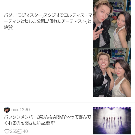
バダ、「ラジオスター」スタジオでコルティス・マ
ーティンとセルカ公開...「優れたアーティスト」と
絶賛
nico1230
バンタンメンバーがみんなARMY〰️って喜んで
くれるのを聞きたい🙏🏻💜
255
40