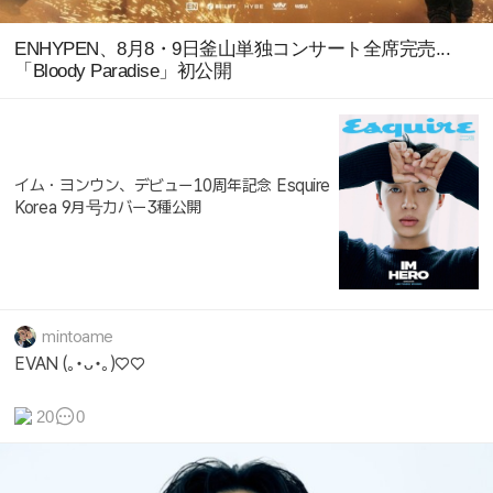
ENHYPEN、8月8・9日釜山単独コンサート全席完売...
「Bloody Paradise」初公開
イム・ヨンウン、デビュー10周年記念 Esquire
Korea 9月号カバー3種公開
mintoame
EVAN (｡•ᴗ•｡)♡♡
20
0