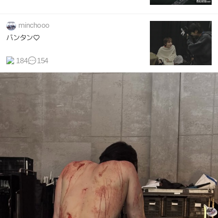
minchooo
バンタン♡
184
154