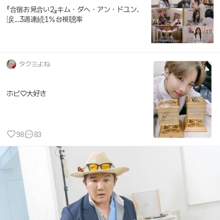
『合宿お見合い2』キム・ダヘ・アン・ドユン、
涙...3週連続1%台視聴率
タクミよね
ホビ♡大好き
98
83