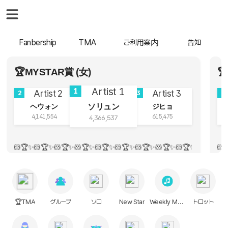
Fanbership
TMA
ご利用案内
告知
🏆MYSTAR賞 (女)

1
2
3
2
ソリュン
ヘウォン
ジヒョ
4,141,554
615,475
4,366,537
🏆️✨️🐹🏆️✨️🐹🏆️✨️🐹🏆️✨️🐹🏆️✨️🐹🏆️✨️🐹🏆️✨
🏆️✨️🐹🏆️✨️🐹🏆️✨️🐹🏆️✨️🐹🏆️✨️🐹🏆️✨️🐹🏆️✨
 global hot star投票あと2日！fighting！ / まーる n.SSign♡ n.SSign♡
🏆TMA
グループ
ソロ
New Star
Weekly Music
トロット