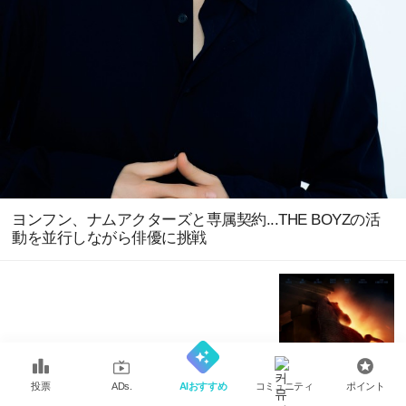
ヨンフン、ナムアクターズと専属契約...THE BOYZの活
動を並行しながら俳優に挑戦
『オデッセイ』公開からわずか2日で50万突破...ボ
ックスオフィス1位独走
投票
AIおすすめ
コミュニティ
ポイント
ADs.