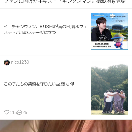
ファンに向けた手キス・『キングスマン』撮影地も登場
イ・チャンウォン、8月8日の「島の日」麗水フェ
スティバルのステージに立つ
nico1230
この子たちの笑顔を守りたい🙏🏻☺️💜
115
25