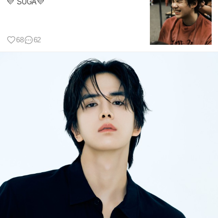
💜 SUGA💜
68
62