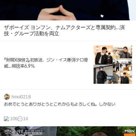
ザボーイズ ヨンフン、ナムアクターズと専属契約...演
技・グループ活動を両立
『財閥X探偵2』初放送、ジン・イス爆弾テロ脅
威...視聴率6.9%
hinoi0218
おめでとうとありがとうとこれからもよろしくね。しかない
106
14