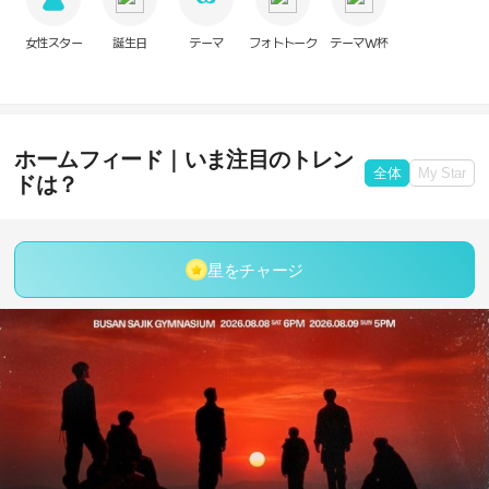
女性スター
誕生日
テーマ
フォトトーク
テーマW杯
ホームフィード｜いま注目のトレン
全体
My Star
ドは？
星をチャージ