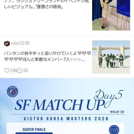
ナナ、ラグジュアリーブランドのイベントで眩
しいビジュアル...「優雅さの極致」
nico1230
バンタンの背中ずっと追いかけていくよ💜💜💜
💜💜💜💜ほんと素敵なメンバー7人✨✨✨...
198
33