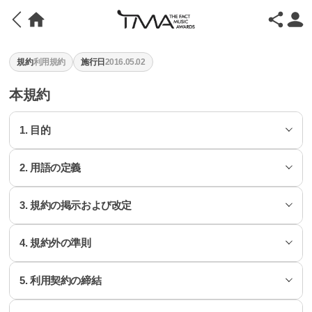
規約
利用規約
施行日
2016.05.02
本規約
1. 目的
2. 用語の定義
本規約は、株式会社 THE FACT（以下、「会社」といいます）
が開発・運営するFANNSTARおよびファンコミュニティサービ
ス（以下、「サービス」といいます）と関連し、会社と利用者
3. 規約の掲示および改定
サービス
（以下、「会員」といいます）との間のサービス利用に関する
携帯端末、電気通信設備等を含む各種有線・無線機器など、実
権利義務および責任事項、その他の必要な事項を定めることを
装される端末の種類を問わず、会員が利用できる一切のサービ
目的とします。
4. 規約外の準則
1. 会社は、本規約の内容をサービスの加入過程で掲示します。
スをいいます。
2. 会社は、「情報通信網利用促進および情報保護等に関する法
会員
5. 利用契約の締結
1. 会社は提供する個別サービスについて別途の利用規約および
律（以下「情報通信網法」）」等、関連法令に違反しない範囲
会社のサービスに接続し、本規約に従って会社と利用契約を締
ポリシーを定めることができ、当該内容が本規約と抵触する場
で本規約を改定することができます。
結し、会社が提供するサービスを利用する者をいいます。
合、個別サービスの利用規約が優先して適用されます。