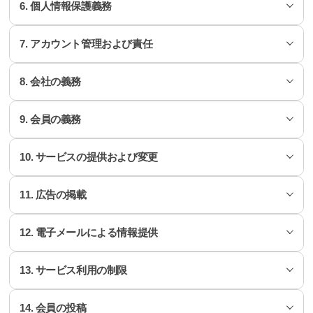
6. 個人情報保護義務
1. 利用契約は、会員になろうとする者がFANNSTARの各種サー
3. 会員は、会社が前項に従って変更する規約に同意しない権利
ID
ビスで提供する会員加入ページでサービス利用規約に同意した
2. 本規約に明示されていない事項が関係法令に規定されている
があり、この場合、会員は会社が提供するサービスの利用中断
会員の識別およびサービス利用のため、会員が選定し会社が付
上で利用申請を行い、会社が当該申請内容に対して承諾するこ
場合には、その規定に従います。
7. アカウント管理および責任
および退会の意思を表示することができ、サービス利用の終了
1. 会社は、情報通信網法等、関係法令が定めるところに従い、
与した文字および数字の組み合わせをいいます。
とで締結されます。
を要請することができます。ただし、会社が会員に変更された
会員の個人情報を保護するために努めます。個人情報の保護お
規約の内容を通知する際、会員に「7日以内に意思表示をしない
よび使用については、関連法および会社の個人情報処理方針が
パスワード
2. 会社は、利用規約に同意した上で利用申請した利用者に対し
8. 会社の義務
1. 会員のIDおよびパスワードに関する管理責任は会員にありま
場合、意思表示がなされたものとみなす」旨を明確に通知した
適用されます。ただし、会社の公式サイト以外のリンクされた
会員の個人情報保護および本人確認のために会員が設定した文
て、原則として承諾します。ただし、業務遂行上または技術上
す。
にもかかわらず、拒絶の意思表示をしない場合、会員が変更さ
サイトでは、会社の個人情報処理方針は適用されません。
字または数字の組み合わせをいいます。
の支障がある場合、一定期間加入承認を留保することがありま
れた規約に同意したものとみなします。
9. 会員の義務
す。
1. 会社は、継続的かつ安定的なサービスの提供を主な目的とし
2. 会社は、会員のIDに個人情報流出の恐れがある場合、反社会
2. 会社は、サービス改善および会員を対象としたサービス紹介
ドメイン
ます。
的または公序良俗に反する場合、または会社および会社の運営
等の目的で、会員の同意の下、関係法令で定めるところに従
会員がサービスを利用するために会社が付与した固有のインタ
3. 会社は、次の各号のいずれかに該当する申請に対しては承諾
者と誤認される恐れがある場合、当該IDの利用を制限すること
10. サービスの提供および変更
い、追加の個人情報を収集することができます。
1. 会員は、次の各号に該当する行為をしてはなりません。
ーネットアドレスをいいます。会社は提供する各種サービスの
しないか、事後に利用契約を解除することができます。
2. 会社は、会員が安全にサービスを利用できるよう、現在のイ
ができます。
- 利用申請または会員情報の変更時、虚偽の内容を登録する行為
ため、サービスおよび状況に応じて別途ドメインアドレスを追
- 加入申請者が本規約に基づき以前に会員資格を喪失したことが
ンターネットセキュリティ技術の発展水準および会社が提供す
3. 会社は、法律に特別な規定がある場合を除き、会員の個別の
- 他人の情報の盗用
加で提供することがあります。
ある場合
るサービスの性格に適したセキュリティシステムを備え、運用
11. 広告の掲載
3. 会員は、IDおよびパスワードを第三者に利用させてはなりま
1. 会社は、会員に対し以下のサービスを提供します。
同意なく、会員のアカウント情報を含む一切の個人情報を第三
- 会社の運営者、役職員、会社を称する場合
- 第三者のメールアドレスを利用して加入申請した場合
しなければなりません。
せん。
- FANNSTAR
者に公開または提供しません。
- 会社が掲載した情報の変更
有料サービス
- 虚偽の情報を記載したり、会社が必須として入力を求めた部分
- その他、会社が追加開発するサービスまたは他社との提携契約
- 会社およびその他の第三者の著作権、営業秘密、特許権等の知
会社が有償で提供する各種オンラインデジタルコンテンツおよ
を記載しなかった場合
12. 電子メールによる情報提供
3. 会社は、サービスを利用する会員から提起される意見や不満
1. 会社は、サービス運営に関連して会員情報および利用者が入
4. 会社は、会員がIDおよびパスワードを疎かに管理したことに
などにより会員に提供する全てのサービス
4. 会社は、今後提供するサービスにおいて、会員の便宜のため
的財産権に対する侵害
び付随するサービス一切をいいます。
- 不正な用途でサービスを利用している、またはその目的が確認
が正当であると認められる場合、これを処理しなければなりま
力した情報を活用して広告を掲載することができます。会員
より発生するサービス利用上の損害、または会社の故意または
に会員のアカウント情報を使用できるよう、リンクおよびその
- 会社および他の会員、その他の第三者を嫌がらせ、脅迫、また
される場合
せん。
は、サービス利用時に表示されるターゲティング広告の掲載に
重大な過失がない第三者の不正利用等による損害について責任
2. 会社は、コンピュータ等情報通信設備の保守点検、交換およ
他の方法を提供することができます。
13. サービス利用の制限
は名誉を毀損する行為
投稿
1. 会社は、会員がサービス利用に必要と認められる各種情報
- 利用者の帰責事由により承認が不可能であるか、その他規定さ
同意するものとします。
を負いません。
び故障、通信途絶、または運営上相当な理由がある場合、サー
- 猥褻、暴力的なメッセージ、その他公序良俗に反する情報を公
会員がサービスを利用するにあたり、サービス上に掲載した文
を、会員が提供したメールアドレスに提供することができま
れた諸事項に違反して申請した場合
4. 会社は、情報通信網利用促進および情報保護等に関する法
ビス提供を一時中断することができます。
開または掲載する行為
字、記号、文書、画像、音声、音響、リンク、映像、ファイル
す。
- 会社のポリシーに適合しない会員であると判断される場合や、
律、通信秘密保護法、電気通信事業法など、サービスの運営、
2. 会社は、サービス上に掲載された広告、またはサービスを通
5. 会員は、IDおよびパスワードが盗用されたり、第三者が使用
14. 会員の投稿
1. 会社は、天災事変、国家非常事態、解決混乱な技術的欠陥、