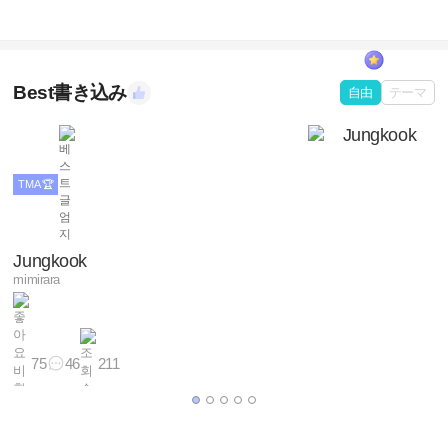
Best書き込み
自由
テーマ
TMA 🏆
Jungkook
mimirara
75
46
211