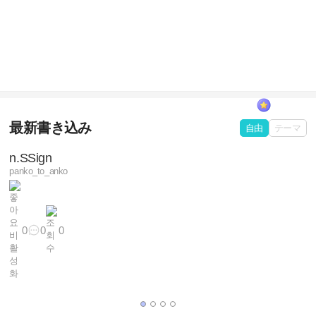
雑談
BTS ♡
最新書き込み
自由
テーマ
musuke
n.SSign
panko_to_anko
90
29
220
0
0
0