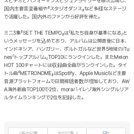
スビデオとパフォーマンスビジュアライザーを順次公開し、
国内主要音楽番組や『スタジオダンス』など多様なステージ
で活躍した。国内外のファンから好評を得た。
ミニ3集『SET THE TEMPO』は「私たち自身が基準になる」と
いうメッセージを込めており、アルバムは公開直後に日本、
インドネシア、ハンガリー、ポルトガルなど世界5地域のiTu
nes「トップアルバム」TOP10にランクインした。またMelon
HOT 100チャートには収録曲全曲がランクインした。タイ
トル曲『METRONOME』はSpotify、Apple Musicなど主要
音源プラットフォームで日間視聴者数が増加しており、AW
A海外新曲TOP100で2位、moraバイレゾ海外シングルリア
ルタイムランキングで2位を記録した。
前の記事
次の記事
2