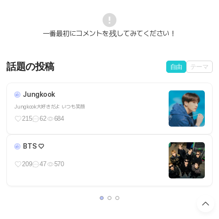
一番最初にコメントを残してみてください！
話題の投稿
自由
テーマ
Jungkook
Jungkook大好きだよ いつも笑顔
215
62
684
BTS ♡
209
47
570