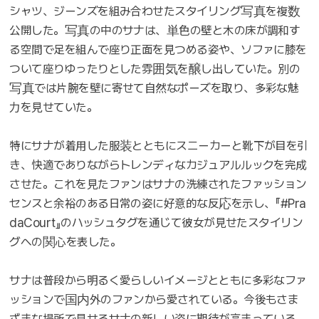
シャツ、ジーンズを組み合わせたスタイリング写真を複数
公開した。写真の中のサナは、単色の壁と木の床が調和す
る空間で足を組んで座り正面を見つめる姿や、ソファに膝を
ついて座りゆったりとした雰囲気を醸し出していた。別の
写真では片腕を壁に寄せて自然なポーズを取り、多彩な魅
力を見せていた。
特にサナが着用した服装とともにスニーカーと靴下が目を引
き、快適でありながらトレンディなカジュアルルックを完成
させた。これを見たファンはサナの洗練されたファッション
センスと余裕のある日常の姿に好意的な反応を示し、『#Pra
daCourt』のハッシュタグを通じて彼女が見せたスタイリン
グへの関心を表した。
サナは普段から明るく愛らしいイメージとともに多彩なファ
ッションで国内外のファンから愛されている。今後もさま
ざまな場所で見せるサナの新しい姿に期待が高まっている。