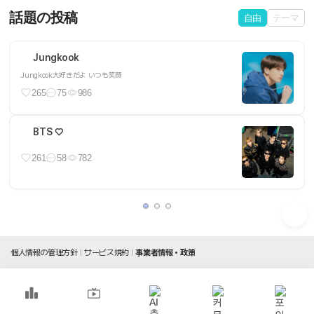
話題の投稿
自由
テーマ
Jungkook
Jungkook大好きだよ いつも笑顔
265
75
986
BTS ♡
261
58
782
個人情報の管理方針
サービス規約
事業者情報・政策