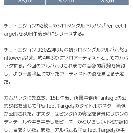
₩39,800
₩39,800
₩39,800
チェ・ユジョンが2枚目のソロシングルアルバム『Perfect T
arget』を30日午後6時にリリースする。
チェ・ユジョンは2022年9月の初ソロシングルアルバム『Su
nflower』以来、約4年ぶりにソロアーティストとしてカムバ
ックする。今回のアルバムはこれまでの音楽的経験を集約
し、より一層強固になったアーティストの姿を見せる予定
だ。
カムバックに先立ち、15日午後、所属事務所Fantagioの公
式SNSを通じて『Perfect Target』のタイトルポスター画像
が公開された。ポスターはピンク色の寝室を背景にリボンの
ディテールやキラキラしたビーズ、かわいらしい小物が調和
し、目を引いた。また、アルバム名『Perfect Target』がキ