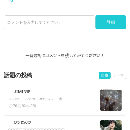
0
登録
一番最初にコメントを残してみてください！
話題の投稿
自由
テーマ
JIMIN💛
ジミンさーーん💛今日も大好きだよーー😆
78
89
230
ジンさん♡
♡♡♡♡♡♡♡♡♡♡♡♡♡♡♡♡♡♡♡♡