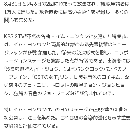
8月30日と9月6日の2回にわたって放送され、観覧申請者は
1万人に達した。放送直後には高い話題性を記録し、多くの
関心を集めた。
KBS 2TV『不朽の名曲 - イム・ヨンウンと友達たち特集』に
は、イム・ヨンウンと音楽的な縁のある先輩後輩のミュー
ジシャンが多数参加した。従来の競演形式を脱し、コラボ
レーションステージを披露した点が特徴である。出演者には
「歌う吟遊詩人」イ・ジョク、1世代パンクロックバンドのノ
ーブレイン、「OSTの女王」リン、甘美な音色のロイキム、深
い感性のチェ・ユリ、トロットの新星チョン・ジョンヒョ
ク、独特の音色のジョ・ジェズなどが含まれている。
特にイム・ヨンウンはこの日のステージで正規2集の新曲を
初公開し、注目を集めた。これは彼の音楽的進化を示す重要
な瞬間と評価されている。