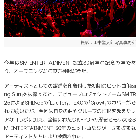
撮影：田中聖太郎写真事務所
今年はSM ENTERTAINMENT設立30周年の記念の年であ
り、オープニングから東方神起が登場。
アーティストとしての躍進を印象付けた初期のヒット曲「Risi
ng Sun」を披露すると、デビュープロジェクトチームSMTR
25によるSHINeeの「Lucifer」、EXOの「Growl」のカバーがそ
れに続いたが、今回は自身の曲やグループの垣根を超えたレ
アなコラボに加え、全編にわたりK-POPの歴史ともいえるS
M ENTERTAINMENT 30年のヒット曲たちが、さまざまな
アーティストたちにより披露された。