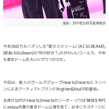
撮影：田中聖太郎写真事務所
今年SNSで大バズリした「愛♡スクリ〜ム! (AI SCREAM!)」
(原曲:AiScReam)の「何が好き？」のかわいいコールで、今年
も東京ドームを大いにザワつかせた。
今回は、新人のガールズグループHearts2Heartsとスンハ
ンによるアーティストブランドXngHan&Xoulが初参加。
全員が10代のHearts2Heartsのリーダー ジウは「練習生時代
にaespa先輩の東京ドーム公演を見て、必ずこのステージに