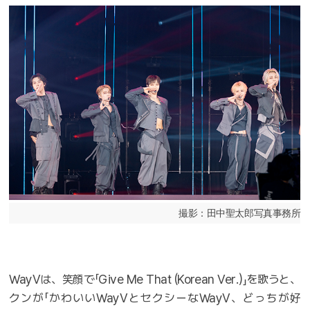
撮影：田中聖太郎写真事務所
WayVは、笑顔で「Give Me That (Korean Ver.)」を歌うと、
クンが「かわいいWayVとセクシーなWayV、どっちが好