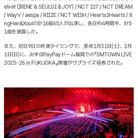
elvet (IRENE & SEULGI & JOY) / NCT 127 / NCT DREAM
/ WayV / aespa / RIIZE / NCT WISH / Hearts2Hearts / X
ngHan&Xoulの計16組65人が出演し、各日約4時間半、計5
1曲を披露した。
また、初日9日の終演タイミングで、来年1月31日(土)、2月
1日(日)に、みずほPayPayドーム福岡での『SMTOWN LIVE
2025-26 in FUKUOKA』開催がサプライズ発表された。