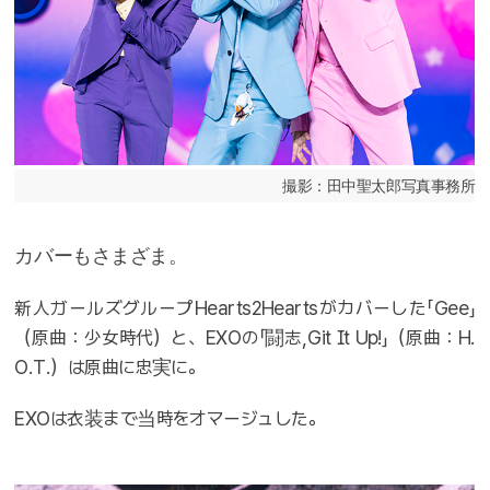
撮影：田中聖太郎写真事務所
カバーもさまざま。
新人ガールズグループHearts2Heartsがカバーした「Gee」
（原曲：少女時代）と、EXOの「闘志,Git It Up!」（原曲：H.
O.T.）は原曲に忠実に。
EXOは衣装まで当時をオマージュした。