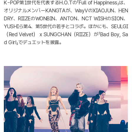
K-POP第1世代を代表するH.O.Tの「Full of Happiness」は、
オリジナルメンバーKANGTAが、WayVのXIAOJUN、HEN
DRY、RIIZEのWONBIN、ANTON、NCT WISHのSION、
YUSHIら第4、第5世代の若手とコラボ。ほかにも、SEULGI
（Red Velvet） x SUNGCHAN（RIIZE）が「Bad Boy, Sa
d Girl」でデュエットを披露。