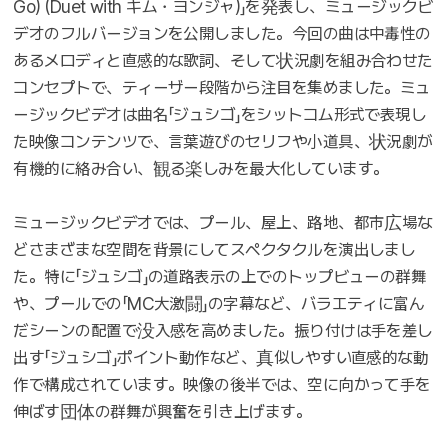
Go) (Duet with キム・ヨンジャ)」を発表し、ミュージックビ
デオのフルバージョンを公開しました。今回の曲は中毒性の
あるメロディと直感的な歌詞、そして状況劇を組み合わせた
コンセプトで、ティーザー段階から注目を集めました。ミュ
ージックビデオは曲名「ジュシゴ」をシットコム形式で表現し
た映像コンテンツで、言葉遊びのセリフや小道具、状況劇が
有機的に絡み合い、観る楽しみを最大化しています。
ミュージックビデオでは、プール、屋上、路地、都市広場な
どさまざまな空間を背景にしてスペクタクルを演出しまし
た。特に「ジュシゴ」の道路表示の上でのトップビューの群舞
や、プールでの「MC大激闘」の字幕など、バラエティに富ん
だシーンの配置で没入感を高めました。振り付けは手を差し
出す「ジュシゴ」ポイント動作など、真似しやすい直感的な動
作で構成されています。映像の後半では、空に向かって手を
伸ばす団体の群舞が興奮を引き上げます。