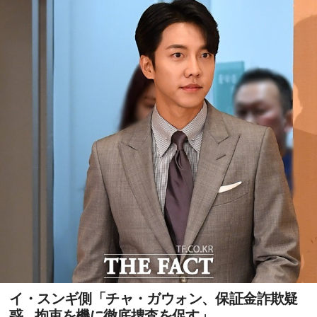
イ・スンギ側「チャ・ガウォン、保証金詐欺疑
惑...拘束を機に徹底捜査を促す」