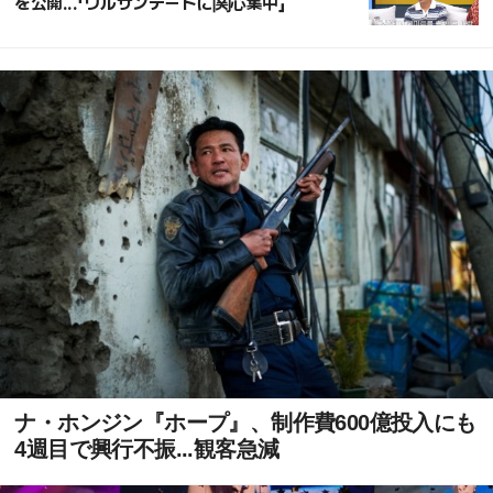
を公開...「ウルサンデートに関心集中」
ナ・ホンジン『ホープ』、制作費600億投入にも
4週目で興行不振...観客急減