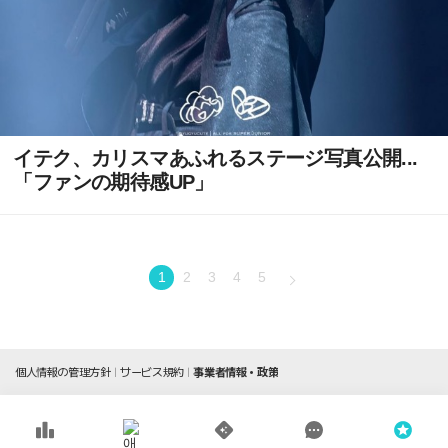
イテク、カリスマあふれるステージ写真公開...
「ファンの期待感UP」
1
2
3
4
5
個人情報の管理方針
サービス規約
事業者情報・政策