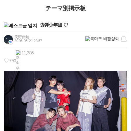
テーマ別掲示板
防弾少年団 ♡
天野南無
2026. 05. 21 23:57
11,386
790