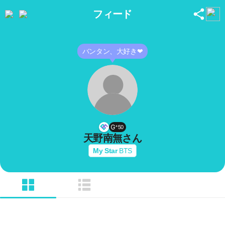
フィード
バンタン、大好き❤︎
50
天野南無
さん
My Star
BTS