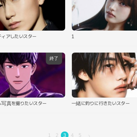
ティアしたいスター
1
終了
ル写真を撮りたいスター
一緒に釣りに行きたいスター
1
2
3
4
5