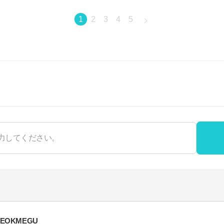
1
2
3
4
5
SEOKMEGU