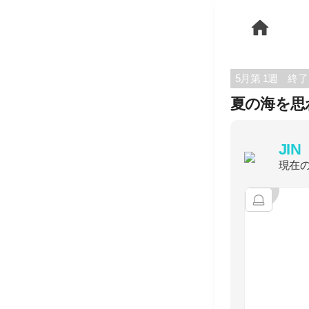
5月第 1週
終了
夏の海を思
JIN
現在