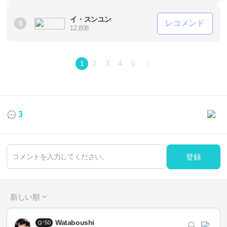
イ・スンユン
レコメンド
5
12,808
1
2
3
4
5
3
登録
新しい順
Wataboushi
50