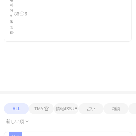
86
6
ALL
TMA 🏆
情報/ISSUE
占い
雑談
新しい順