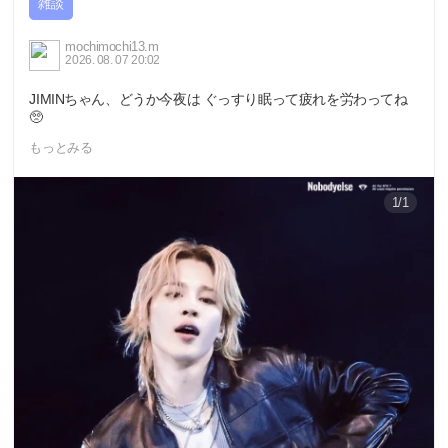
雑談
mochimochi13.m
2026. 08. 07 20:02
JIMINちゃん、どうか今夜は ぐっすり眠って疲れを労わってね
🥺
もっとみる
1/1