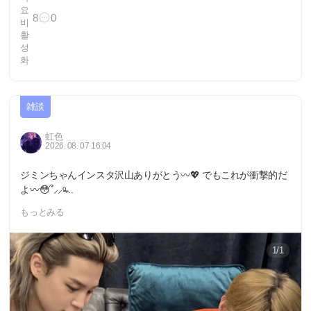
8
0
雑談
虹色
2026. 08. 07 16:04
ジミンちゃんインスタ沢山ありがとう〰️💖 でもこれが衝撃的だ
よ〰️😳՞⸝⸝ᵒ̴̶...
もっとみる
1/1