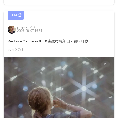
TMA 🏆
jimijimichi13
2026. 08. 07 16:54
We Love You Jimin ❥·･♥️ 素敵な写真 감사합니다😌
もっとみる
1/1