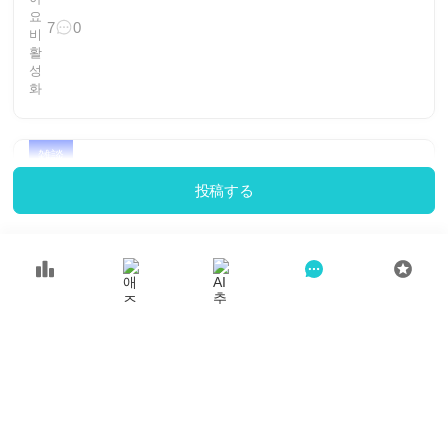
7
0
雑談
投稿する
mamimoo
2026. 08. 07 15:07
❥❥ We Love You Jimin ❥❥
もっとみる
1/1