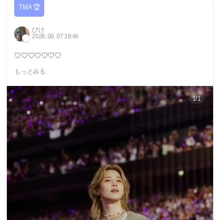
TMA 🏆
びけ
2026. 08. 07 18:46
♡♡♡♡♡♡♡
もっとみる
1/1