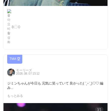
8
0
TMA 🏆
モーリーズ
2026. 08. 07 15:12
ジミンちゃんが今日も 元気に笑っていて 良かった( ´͈ ᵕ `͈ )♡♡ 編
み...
もっとみる
1/1