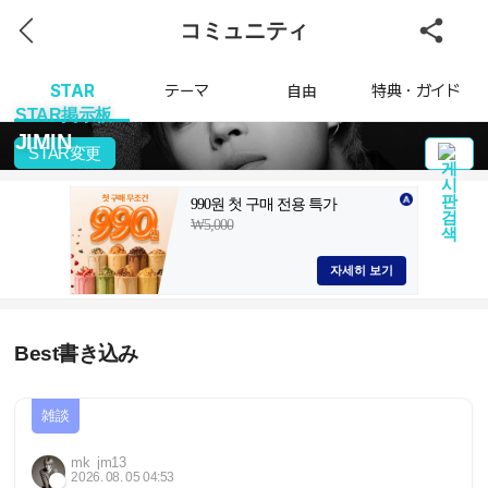
コミュニティ
STAR
テーマ
自由
特典・ガイド
STAR掲示板
JIMIN
STAR変更
Best書き込み
雑談
mk_jm13
2026. 08. 05 04:53