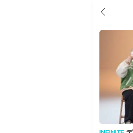
INFINITE
デ