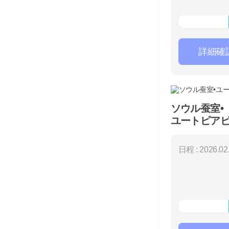
詳細確
ソウル蚕室•
ユートピア
（3日間）
日程 : 2026.02.