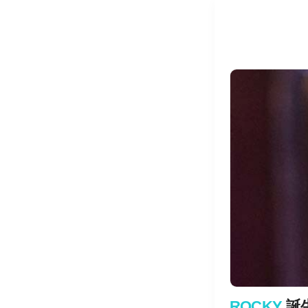
ROCKY
誕