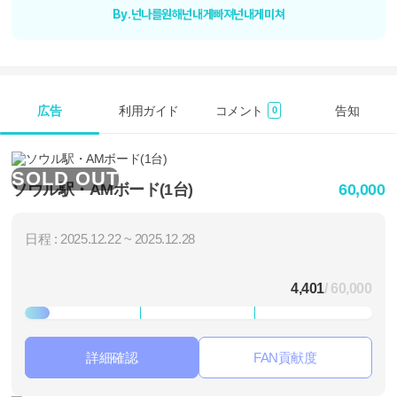
By.넌나를원해넌내게빠져넌내게미쳐
広告
利用ガイド
コメント
告知
0
SOLD OUT
ソウル駅・AMボード(1台)
60,000
日程 : 2025.12.22 ~ 2025.12.28
4,401
/ 60,000
詳細確認
FAN貢献度