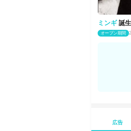
ミンギ
誕
オープン期間
広告