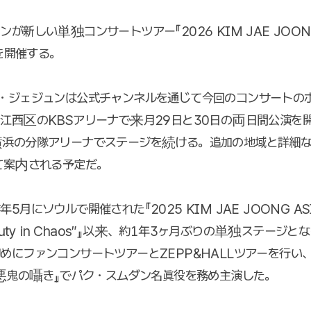
が新しい単独コンサートツアー『2026 KIM JAE JOON
』を開催する。
・ジェジュンは公式チャンネルを通じて今回のコンサートの
江西区のKBSアリーナで来月29日と30日の両日間公演を開
横浜の分隊アリーナでステージを続ける。追加の地域と詳細
て案内される予定だ。
5月にソウルで開催された『2025 KIM JAE JOONG ASI
eauty in Chaos″』以来、約1年3ヶ月ぶりの単独ステージ
めにファンコンサートツアーとZEPP&HALLツアーを行い
 悪鬼の囁き』でパク・スムダン名眞役を務め主演した。