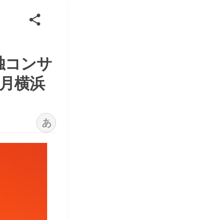
独コンサ
9月横浜
あ