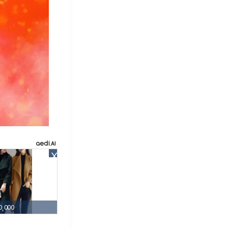
X
,000