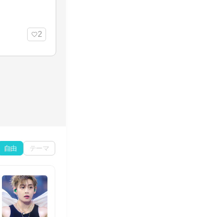
2
自由
テーマ
Kim Taehyung Jeon Jungkook
https://youtube.com/
179
81
464