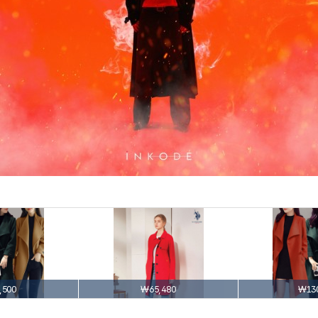
,500
₩65,480
₩130