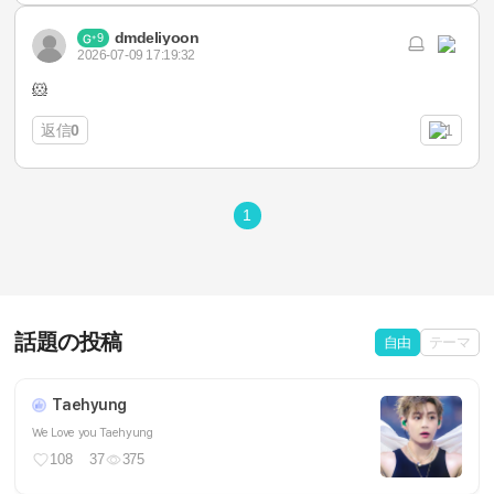
dmdeliyoon
9
2026-07-09 17:19:32
🐹
返信
0
1
1
話題の投稿
自由
テーマ
Taehyung
We Love you Taehyung
108
37
375