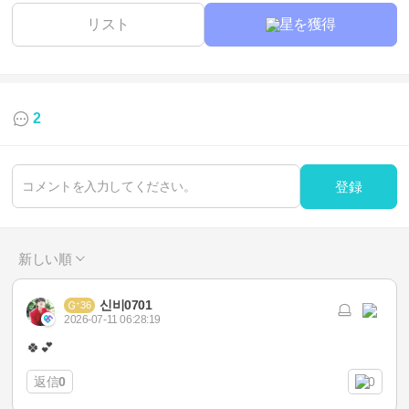
リスト
星を獲得
2
登録
新しい順
신비0701
36
2026-07-11 06:28:19
🍀💕
返信
0
0