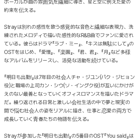
ボーカルが曲の雰囲気を繊細に導き、星と空に例えた愛の
約束を伝える。
Strayは別れの感性を歌う感覚的な音色と繊細な表現力、洗
練されたメロディで描いた感性的なR&B曲でファンに愛され
ている。彼らはドラマ『ラブ・ミー』、『キスは無駄にして』の
OSTをはじめ、『愛憎』、『楽園』、『君、君』、『月』など多様
なアルバムをリリースし、活発な活動を続けている。
『明日も出勤!』は7年目の社会人チャ・ジユン(パク・ジヒョン
役)と職場の上司カン・シウ(ソ・イングク役)が互いにかけが
えのない最善となっていくオフィスロマンスを描いたドラマ
だ。繰り返される日常と激しい会社生活の中で夢と現実の
間で悩む社会人の姿をリアルに描き、仕事と恋愛の両方で
成長していく青春たちの物語を伝える。
Strayが参加した『明日も出勤!』の5番目のOST『You said』は