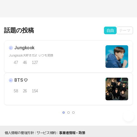
話題の投稿
自由
テーマ
Jungkook
Jungkook大好きだよ いつも笑顔
47
46
127
BTS ♡
58
26
154
個人情報の管理方針
サービス規約
事業者情報・政策