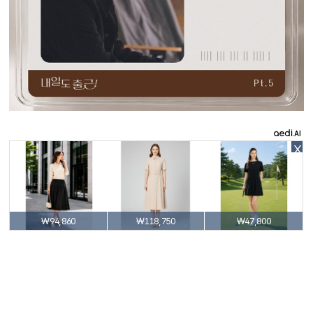
X
₩94,860
₩118,750
₩47,800