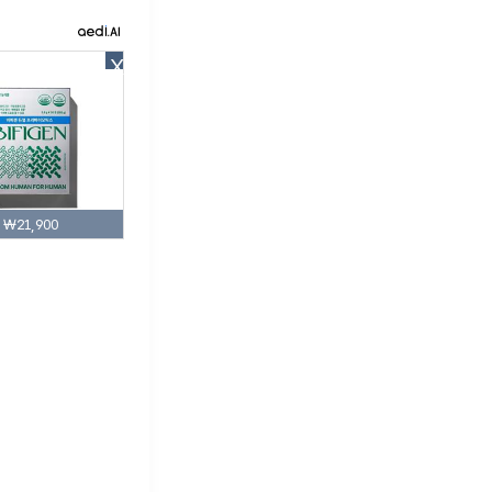
X
₩21,900