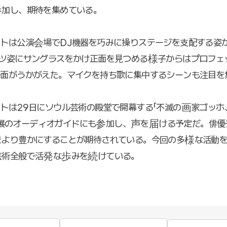
参加し、期待を集めている。
トは公演会場でDJ機器を巧みに操りステージを支配する姿
ャツ姿にサングラスをかけ正面を見つめる様子からはプロフェ
一面がうかがえた。マイクを持ち歌に集中するシーンも注目を
トは29日にソウル芸術の殿堂で開幕する「不滅の画家ゴッホ、T
ON」展のオーディオガイドにも参加し、声を届ける予定だ。俳
をより豊かにすることが期待されている。今回の多様な活動
芸術全般で活発な歩みを続けている。