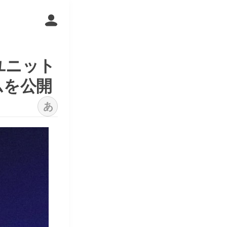
とユニット
ムを公開
あ