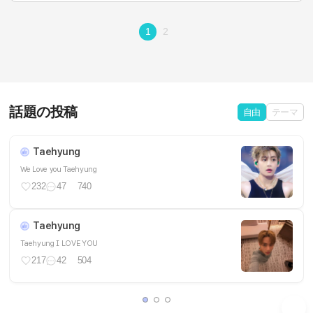
1
2
話題の投稿
自由
テーマ
Taehyung
We Love you Taehyung
232
47
740
Taehyung
Taehyung I LOVE YOU
217
42
504