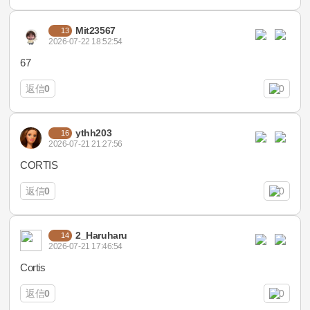
Mit23567
13
2026-07-22 18:52:54
67
返信
0
0
ythh203
16
2026-07-21 21:27:56
CORTIS
返信
0
0
2_Haruharu
14
2026-07-21 17:46:54
Cortis
返信
0
0