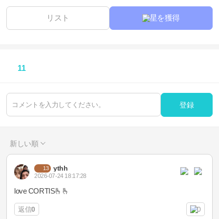
リスト
星を獲得
11
登録
新しい順
ythh
13
2026-07-24 18:17:28
love CORTIS🫰🫰
返信
0
0