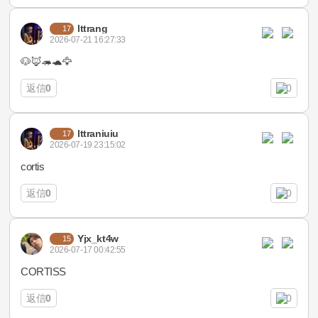
lttrang
17
2026-07-21 16:27:33
🐶🦊🦔🐢🦅
返信
0
0
lttraniuiu
17
2026-07-19 23:15:02
cortis
返信
0
0
Yjx_kt4w
15
2026-07-17 00:42:55
CORTISS
返信
0
0