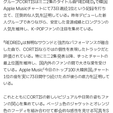
グループCORTISはミニ2集のタイトル曲『REDRED』で韓国
Apple Musicチャートにて73日連続1位という記録を打ち
立て、圧倒的な人気を証明している。昨年デビューした新
人グループでありながら、安定した音源成績とロングランの
人気を維持し、K-POPファンの注目を集めている。
『REDRED』は鮮明なサウンドと強烈なパフォーマンスが融合
した曲で、CORTISならではの個性を表現したトラックだと
評価されている。特にミニ2集発表以降、ずっとチャートの
最上位圏を維持し、国内外のファンの間で大きな愛を受け
ている。Apple Music「今日のトップ100:大韓民国」チャート
1位の座を実に73日間守り続けた点が彼らの底力を証明して
いる。
これとともにCORTISの新しいビジュアルや日常の姿もファ
ンの関心を集めている。ベージュ色のジャケットとオレンジ
色のフーディを組み合わせて都会的な感性を見せる写真をS