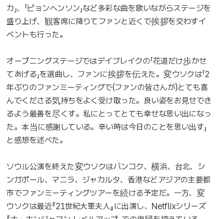
カ」、「ピョンヘンソン」など多彩な曲を歌いながらステージを
盛り上げ、観客席に降りてファンと近くで挨拶を交わすイ
ベントも行った。
オープニングステージではデイブレイクの「花道だけ歩かせ
てあげる」を選曲し、ファンに挨拶を伝えた。変ウソクは「2
年ぶりのファンミーティングで(ファンの皆さんが)とても喜
んでくださる気持ちをよく受け取った。良い姿をお見せでき
るよう最善を尽くす。私にとってとても幸せな思い出になっ
た。本当に感謝している。辛い時は今日のことを思い出す」
と感想を述べた。
ソウル公演を終えた変ウソクはバンコク、横浜、台北、シ
ンガポール、マニラ、ジャカルタ、香港などアジアの主要都
市でファンミーティングツアーを続ける予定だ。一方、変
ウソクは最近『21世紀大軍夫人』に出演し、Netflixシリーズ