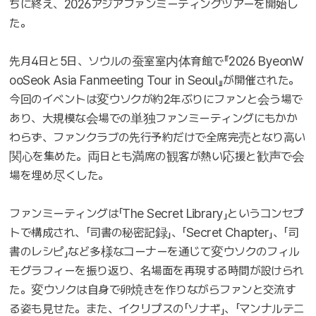
ちに終え、2026アジアファンミーティングツアーを開始し
た。
先月4日と5日、ソウルの蚕室室内体育館で『2026 ByeonW
ooSeok Asia Fanmeeting Tour in Seoul』が開催された。
今回のイベントは変ウソクが約2年ぶりにファンと会う場で
あり、大規模な会場での単独ファンミーティングにもかか
わらず、ファンクラブの先行予約だけで全席完売となり高い
関心を集めた。両日とも満席の観客が熱い応援と歓声で会
場を埋め尽くした。
ファンミーティングは「The Secret Library」というコンセプ
トで構成され、「司書の秘密記録」、「Secret Chapter」、「司
書のレシピ」など多様なコーナーを通じて変ウソクのフィル
モグラフィーを振り返り、名場面を再現する時間が設けられ
た。変ウソクは自身で卵焼きを作りながらファンと交流す
る姿も見せた。また、イクリプスの「ソナギ」、「マンナルテニ