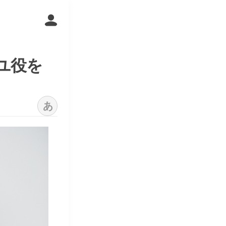
リユ役を
あ