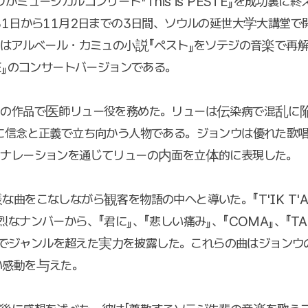
がミュージカルコンサート『This is PESTE』を成功裏に
31日から11月2日までの3日間、ソウルの延世大学大講堂で
ESTE』はアルベール・カミュの小説『ペスト』をソテジの音楽で
TE』のコンサートバージョンである。
回の作品で医師リュー役を務めた。リューは伝染病で混乱に陥
に信念と正義で立ち向かう人物である。ジョンウは優れた歌
、ナレーションを通じてリューの内面を立体的に表現した。
な曲をこなしながら観客を物語の中へと導いた。『T'IK T'A
なナンバーから、『君に』、『悲しい痛み』、『COMA』、『TAKE
E』までジャンルを超えた実力を披露した。これらの曲はジョン
い感動を与えた。