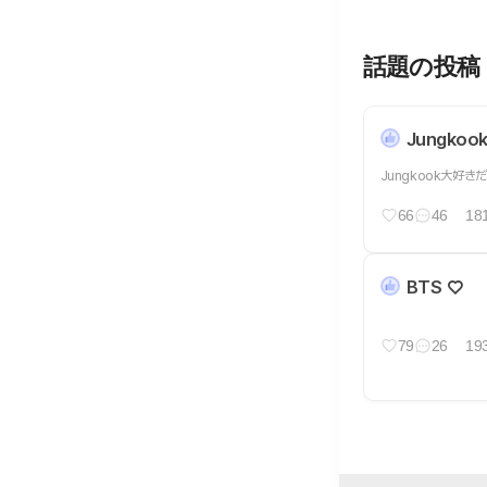
話題の投稿
Jungkoo
Jungkook大好き
66
46
18
BTS ♡
79
26
19