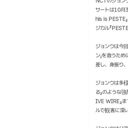
NCTのジョンウ
サートは10月
his is P
ジカル『PES
ジョンウは今
ン」を救うため
差し、身振り
ジョンウは多様
る』のような強烈
IVE WIR
ルで観客に深