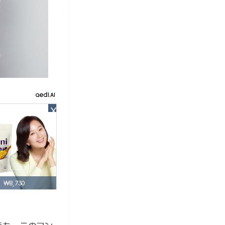
X
₩8,730