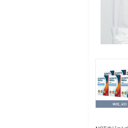
₩81,400