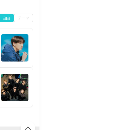
自由
テーマ
JIN🐹🏆️✨️
🐹🏆️✨️🐹🏆️✨️🐹🏆️✨️🐹🏆️✨️
36
6
54
💜💜💜
Voten y streaming 💜
53
11
182