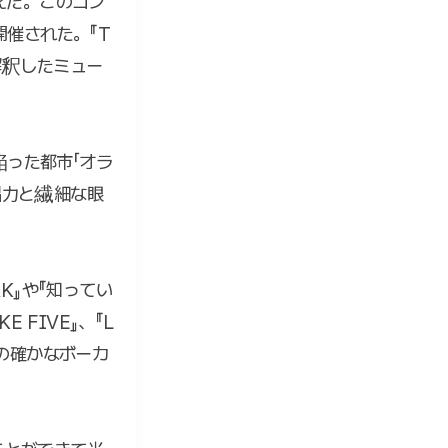
終えた。このコン
開催された。『T
再解釈したミュー
った都市「オラ
唱力と繊細な眼
K』や『知ってい
 FIVE』、『L
ウの確かなボーカ