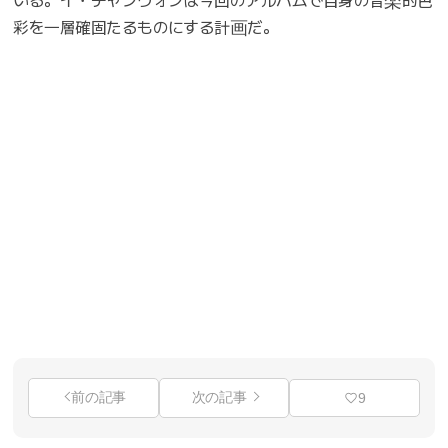
いる。イ・チャンウォンは今回のアルバムで自身の音楽的色
彩を一層確固たるものにする計画だ。
前の記事
次の記事
9