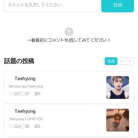
登録
一番最初にコメントを残してみてください！
話題の投稿
自由
テーマ
Taehyung
We Love you Taehyung
107
37
365
Taehyung
Taehyung I LOVE YOU
114
36
261