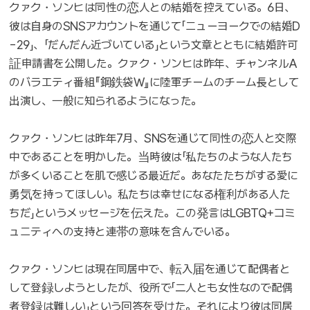
クァク・ソンヒは同性の恋人との結婚を控えている。6日、
彼は自身のSNSアカウントを通じて「ニューヨークでの結婚D
-29」、「だんだん近づいている」という文章とともに結婚許可
証申請書を公開した。クァク・ソンヒは昨年、チャンネルA
のバラエティ番組『鋼鉄袋W』に陸軍チームのチーム長として
出演し、一般に知られるようになった。
クァク・ソンヒは昨年7月、SNSを通じて同性の恋人と交際
中であることを明かした。当時彼は「私たちのような人たち
が多くいることを肌で感じる最近だ。あなたたちがする愛に
勇気を持ってほしい。私たちは幸せになる権利がある人た
ちだ」というメッセージを伝えた。この発言はLGBTQ+コミ
ュニティへの支持と連帯の意味を含んでいる。
クァク・ソンヒは現在同居中で、転入届を通じて配偶者と
して登録しようとしたが、役所で「二人とも女性なので配偶
者登録は難しい」という回答を受けた。それにより彼は同居