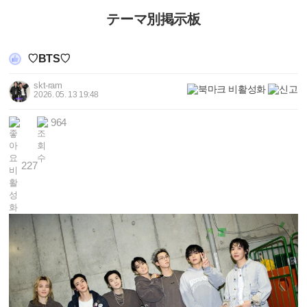
テーマ別掲示板
♡BTS♡
skt-ram
2026. 05. 13 19:48
964
227