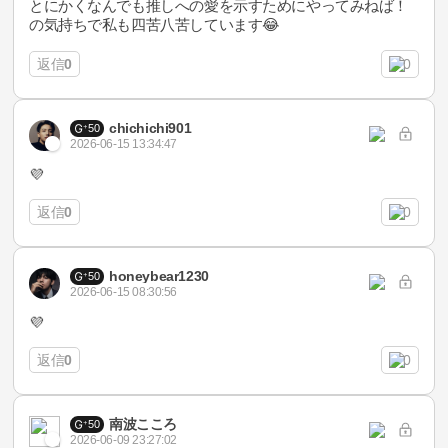
とにかくなんでも推しへの愛を示すためにやってみねば！
の気持ちで私も四苦八苦しています😂
返信
0
0
chichichi901
50
2026-06-15 13:34:47
💜
返信
0
0
honeybear1230
50
2026-06-15 08:30:56
💜
返信
0
0
南波こころ
50
2026-06-09 23:27:02