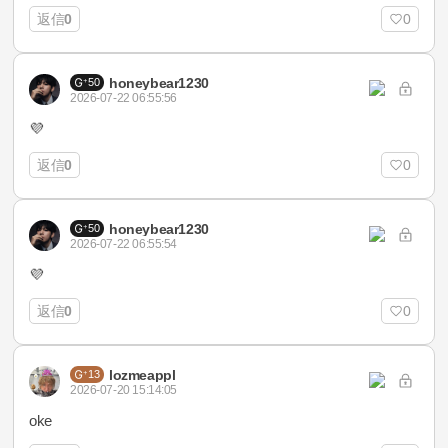
返信
0
0
honeybear1230
50
2026-07-22 06:55:56
💜
返信
0
0
honeybear1230
50
2026-07-22 06:55:54
💜
返信
0
0
lozmeappl
13
2026-07-20 15:14:05
oke