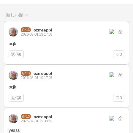
新しい順
lozmeappl
13
2026-08-01 19:17:08
oojk
返信
0
0
lozmeappl
13
2026-08-01 19:17:07
oojk
返信
0
0
lozmeappl
13
2026-07-31 19:33:59
yesss