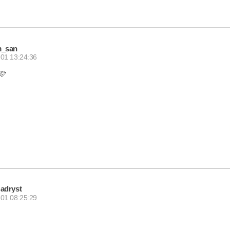
_san
01 13:24:36
🩷
adryst
01 08:25:29