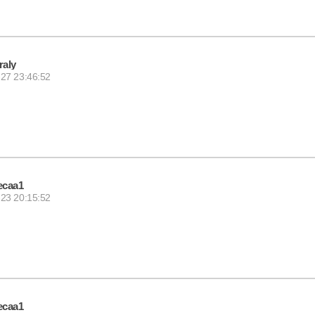
raly
27 23:46:52
ecaa1
23 20:15:52
ecaa1