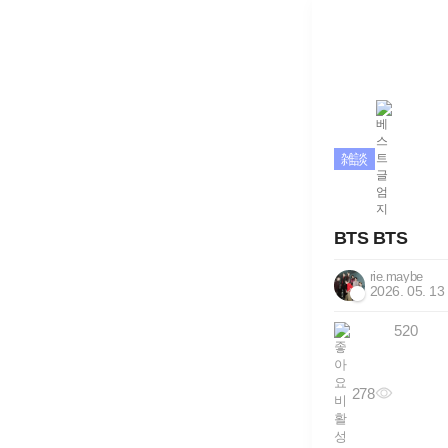
雑談
BTS BTS
rie.maybe
2026. 05. 13
520
278