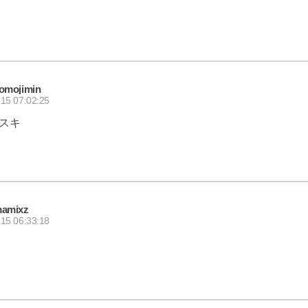
omojimin
15 07:02:25
スキ
amixz
15 06:33:18