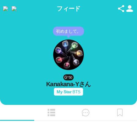
フィード
初めまして。
50
Kanakana-Y
さん
My Star
BTS