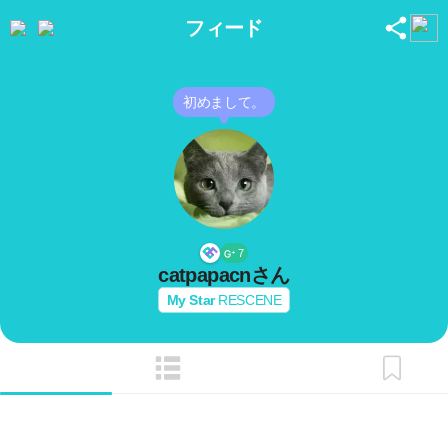
フィード
初めまして。
7
catpapacn
さん
My Star
RESCENE