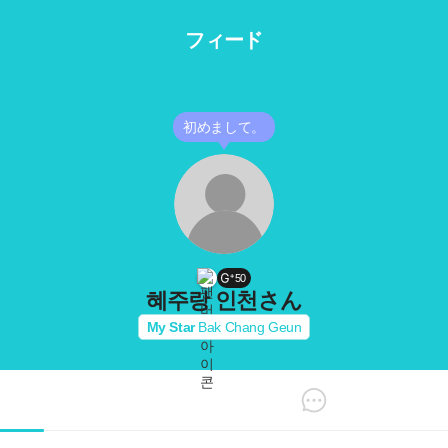
フィード
初めまして。
50
혜주랑 인천
さん
My Star
Bak Chang Geun