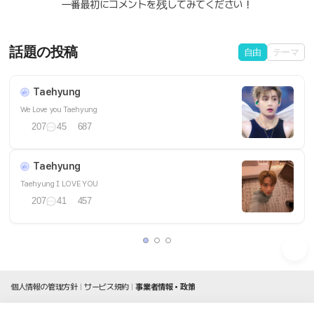
一番最初にコメントを残してみてください！
話題の投稿
自由
テーマ
Taehyung
We Love you Taehyung
207
45
687
Taehyung
Taehyung I LOVE YOU
207
41
457
個人情報の管理方針
サービス規約
事業者情報・政策