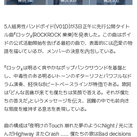
₩55,390
₩26,800
₩26,800
5人組男性バンドボイド(V01D)が3日正午に先行公開タイト
ル曲『ロック』(ROCKROCK 樂樂)を発表した。この曲はボイ
ドの公式活動開始を告げる最初の曲で、表面的には恋愛の物
語を描いているが、メンバーの決意を内包している。
『ロック』は明るく爽やかなポップパンクサウンドを基盤と
し、中毒性のある明るいトーンのギターリフとパワフルなド
ラム演奏、軽快な8ビートベースラインが特徴である。歌詞
は「どんな苦痛が来ても僕たちは笑顔で答える。それが僕た
ちの答えだ」というメッセージを伝え、困難の中でも前向き
な態度を維持する意志を表現している。
曲の構成は「夜明けのTouch 崩れた夢のようにNight / 光に沈
んだHighway またCrash ...... 僕たちの歌はBad decisions