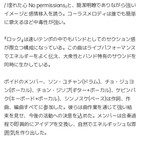
/ 壊れた心 No permissions」と、簡潔明瞭でありながら強い
イメージと感情移入を誘う。コーラスメロディは誰でも簡単
に歌えるほど中毒性が強い。
『ロック』は速いテンポの中でもバンドとしてのセクション感
が際立つ構成になっている。この曲はライブパフォーマンス
でエネルギーをよく伝え、大衆性とバンド特有のサウンドを
同時に生かしている。
ボイドのメンバー、ソン・ユチャン(ドラム)、チョ・ジュヨ
ン(ボーカル)、チョン・ジソプ(ギター+ボーカル)、ケビンパ
ク(キーボード+ボーカル)、シンノスケ(ベース)は作詞、作
曲、編曲すべてに参加した。彼らは曲作業を通じて強い結
束を見せ、今後の活動への決意を込めた。メンバーは合奏過
程で即興的にアイデアを交換し、自然でエネルギッシュな雰
囲気を作り出した。