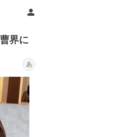
法曹界に
あ