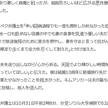
年余り激しく病魔と戦ったが、結局恐ろしいほど広がる悪性腫
した。
ペク弁護士を「辛い闘病過程でも一度も顔をしかめなかった
「水一口も飲めない苦痛の中でも妻の食事を気遣う優しい夫だ
まで放送復帰のために意志を燃やし、妻を守ると言って抗が
裸足で歩くまで全力を尽くして耐えた」と付け加えた。
夫を送り出しながら「心から祈る。天国でより輝かしい時間
っていてほしい」と伝えた。彼は結婚10周年に新婚旅行先だ
が果たせなかったことを残念がった。キムアンカーは夫が最も
に投稿し、故人を偲んだ。
弁護士は10月31日午前2時8分、分党ソウル大学病院で5