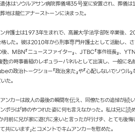
遺体はソウルアサン病院葬儀場35号室に安置され、葬儀は1
埋葬地は龍仁アナーストーンに決まった。
ン弁護士は1973年生まれで、高麗大学法学部を卒業後、20
格した。彼は2010年から刑事専門弁護士として活動し、さ
後、MBN『ニュースファイター』、JTBC『事件班長』、YT
複数の時事番組のレギュラーパネルとして出演し、一般に名
Tubeの政治トークショー『政治来た』や『心配しないでソウル
ていた。
ンアンカーは故人の最後の瞬間を伝え、同僚たちの追悼が続
ンボラは「姉のやつれた姿に何も言えなかった。私は兄に読
2か月前に兄が家に遊びに来いと言ったが行けず、とても後悔
て共にいます」とコメントでキムアンカーを慰めた。