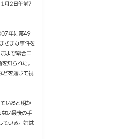
1月2日午前7
07年に第49
まざまな事件を
Nおよび聯合ニ
前を知られた。
』などを通じて視
いていると明か
めない最後の手
している。姉は