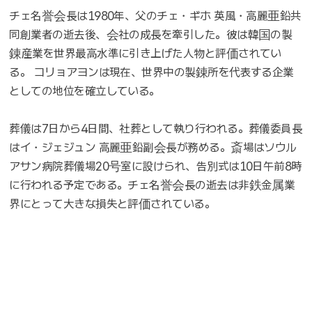
チェ名誉会長は1980年、父のチェ・ギホ 英風・高麗亜鉛共
同創業者の逝去後、会社の成長を牽引した。彼は韓国の製
錬産業を世界最高水準に引き上げた人物と評価されてい
る。 コリョアヨンは現在、世界中の製錬所を代表する企業
としての地位を確立している。
葬儀は7日から4日間、社葬として執り行われる。葬儀委員長
はイ・ジェジュン 高麗亜鉛副会長が務める。斎場はソウル
アサン病院葬儀場20号室に設けられ、告別式は10日午前8時
に行われる予定である。チェ名誉会長の逝去は非鉄金属業
界にとって大きな損失と評価されている。