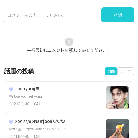
登録
一番最初にコメントを残してみてください！
話題の投稿
自由
テーマ
Taehyung💙
We love you Taehyung
212
30
641
⚡️o\'ᆺ\'o⚡️Namjoon💘💘💘
全力で楽しい幸せな時間をつくってくれて、
189
45
530