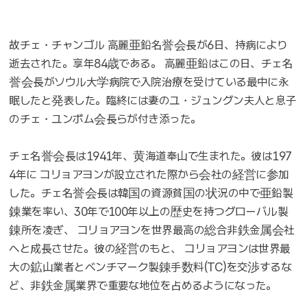
故チェ・チャンゴル 高麗亜鉛名誉会長が6日、持病により
逝去された。享年84歳である。 高麗亜鉛はこの日、チェ名
誉会長がソウル大学病院で入院治療を受けている最中に永
眠したと発表した。臨終には妻のユ・ジュングン夫人と息子
のチェ・ユンボム会長らが付き添った。
チェ名誉会長は1941年、黄海道奉山で生まれた。彼は197
4年に コリョアヨンが設立された際から会社の経営に参加
した。チェ名誉会長は韓国の資源貧国の状況の中で亜鉛製
錬業を率い、30年で100年以上の歴史を持つグローバル製
錬所を凌ぎ、 コリョアヨンを世界最高の総合非鉄金属会社
へと成長させた。彼の経営のもと、 コリョアヨンは世界最
大の鉱山業者とベンチマーク製錬手数料(TC)を交渉するな
ど、非鉄金属業界で重要な地位を占めるようになった。