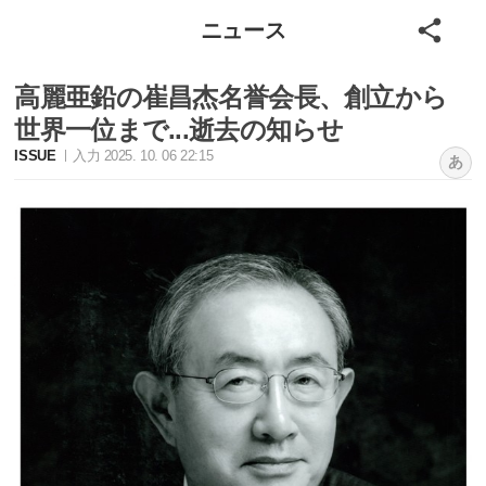
ニュース
高麗亜鉛の崔昌杰名誉会長、創立から
世界一位まで...逝去の知らせ
ISSUE
入力 2025. 10. 06 22:15
あ