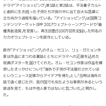
ドラマ「アイショッピング」第1話と第2話は、不法養子カルト
と劇的に生き残った子供たちが世の中に出て巨大な黒幕に
立ち向かう過程を描いている。「アイショッピング」は国際コ
ンテンツマーケットSPP 2017ウェブトゥーンアワードで「最
優秀創造賞」を受賞し、再生回数5100万回を記録した同名の
カカオウェブトゥーンを原作としている。
原作「アイショッピング」のオム・セユン、リュ・ガミョン作
家は作品にまつわる裏話とともにドラマへの応援を込めた
祝典ポスターを届けてくれた。オム・セユン作家は作品を構
想したきっかけについて「海外で子供が不法取引されている
というニュース記事からアイデアを得た」とし「当時は海外の
話で遠く感じたが、我が国でも似たような事例があるという
放送を見て、もはや他人事ではないと気づいた」と明かし
た。