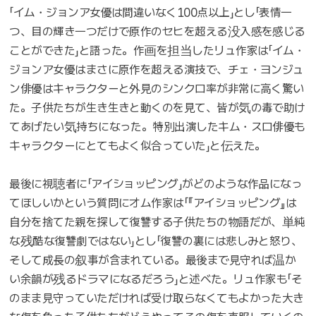
「イム・ジョンア女優は間違いなく100点以上」とし「表情一
つ、目の輝き一つだけで原作のセヒを超える没入感を感じる
ことができた」と語った。作画を担当したリュ作家は「イム・
ジョンア女優はまさに原作を超える演技で、チェ・ヨンジュ
ン俳優はキャラクターと外見のシンクロ率が非常に高く驚い
た。子供たちが生き生きと動くのを見て、皆が気の毒で助け
てあげたい気持ちになった。特別出演したキム・スロ俳優も
キャラクターにとてもよく似合っていた」と伝えた。
最後に視聴者に「アイショッピング」がどのような作品になっ
てほしいかという質問にオム作家は「『アイショッピング』は
自分を捨てた親を探して復讐する子供たちの物語だが、単純
な残酷な復讐劇ではない」とし「復讐の裏には悲しみと怒り、
そして成長の叙事が含まれている。最後まで見守れば温か
い余韻が残るドラマになるだろう」と述べた。リュ作家も「そ
のまま見守っていただければ受け取らなくてもよかった大き