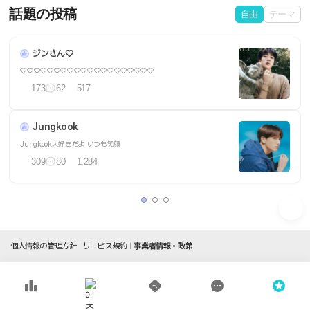
話題の投稿
自由
テーマ
ジンさん♡
♡♡♡♡♡♡♡♡♡♡♡♡♡♡♡♡♡♡♡♡
173
62
517
Jungkook
Jungkook大好きだよ いつも笑顔
309
80
1,284
個人情報の管理方針
サービス規約
事業者情報・政策