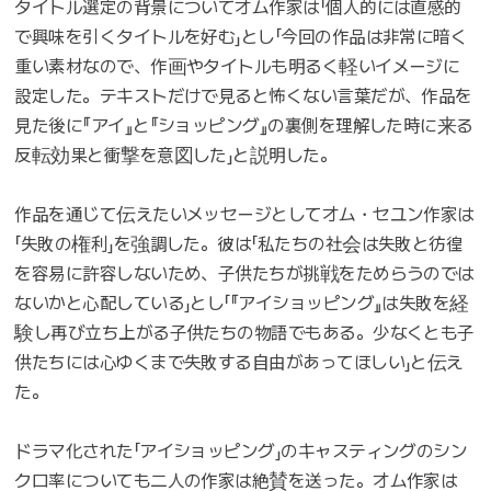
タイトル選定の背景についてオム作家は「個人的には直感的
で興味を引くタイトルを好む」とし「今回の作品は非常に暗く
重い素材なので、作画やタイトルも明るく軽いイメージに
設定した。テキストだけで見ると怖くない言葉だが、作品を
見た後に『アイ』と『ショッピング』の裏側を理解した時に来る
反転効果と衝撃を意図した」と説明した。
作品を通じて伝えたいメッセージとしてオム・セユン作家は
「失敗の権利」を強調した。彼は「私たちの社会は失敗と彷徨
を容易に許容しないため、子供たちが挑戦をためらうのでは
ないかと心配している」とし「『アイショッピング』は失敗を経
験し再び立ち上がる子供たちの物語でもある。少なくとも子
供たちには心ゆくまで失敗する自由があってほしい」と伝え
た。
ドラマ化された「アイショッピング」のキャスティングのシン
クロ率についても二人の作家は絶賛を送った。オム作家は