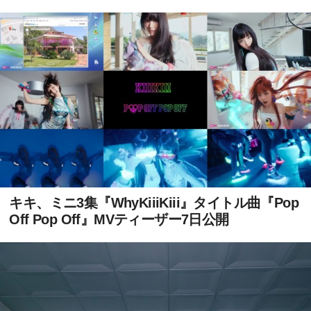
キキ、ミニ3集『WhyKiiiKiii』タイトル曲『Pop
Off Pop Off』MVティーザー7日公開