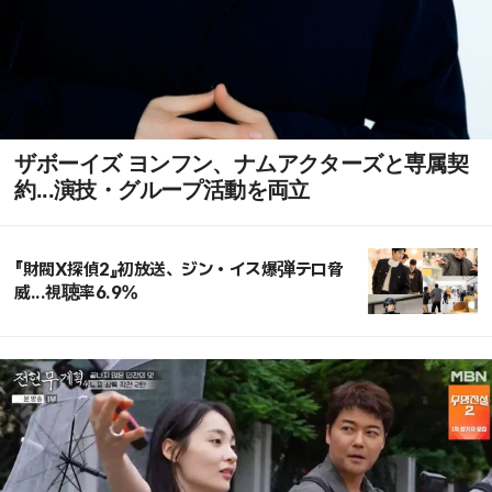
ザボーイズ ヨンフン、ナムアクターズと専属契
約...演技・グループ活動を両立
『財閥X探偵2』初放送、ジン・イス爆弾テロ脅
威...視聴率6.9%