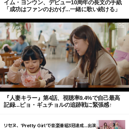
イム・ヨンウン、デビュー10周年の長文の手紙
「成功はファンのおかげ...一緒に歌い続ける」
『人妻キラー』第4話、視聴率9.4%で自己最高
記録...ピョ・ギュチョルの追跡戦に緊張感↑
リセヌ、'Pretty Girl'で音楽番組3冠達成...出演